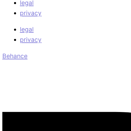
legal
privacy
legal
privacy
Behance