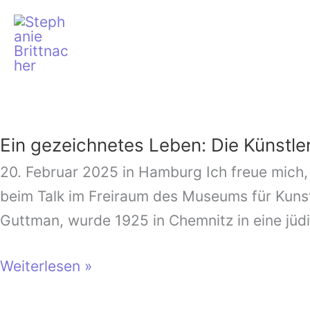
Zum
Inhalt
springen
Ein
gezeichnetes
Ein gezeichnetes Leben: Die Künstle
Leben:
Die
20. Februar 2025 in Hamburg Ich freue mich
Künstlerin
beim Talk im Freiraum des Museums für Kuns
Lee
Guttman, wurde 1925 in Chemnitz in eine jüdi
Leder
Weiterlesen »
Guttman