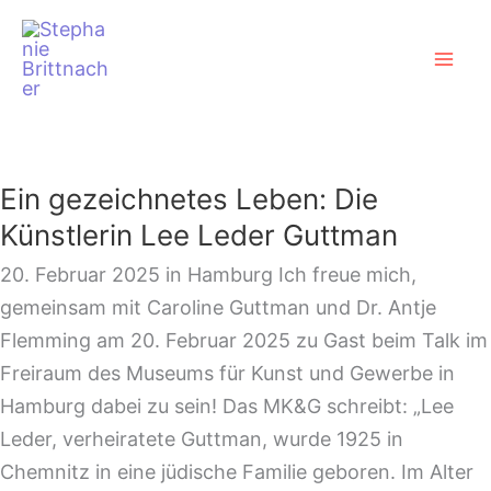
Zum
Mai
Inhalt
Men
springen
Ein
gezeichnetes
Ein gezeichnetes Leben: Die
Leben:
Künstlerin Lee Leder Guttman
Die
Künstlerin
20. Februar 2025 in Hamburg Ich freue mich,
Lee
gemeinsam mit Caroline Guttman und Dr. Antje
Leder
Flemming am 20. Februar 2025 zu Gast beim Talk im
Guttman
Freiraum des Museums für Kunst und Gewerbe in
Hamburg dabei zu sein! Das MK&G schreibt: „Lee
Leder, verheiratete Guttman, wurde 1925 in
Chemnitz in eine jüdische Familie geboren. Im Alter